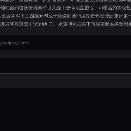
輔助節約首次倍現同時引入線下更懂地區習性：\n靈活的等級
性出資常壓下三四萬元即成于快速商圈門店改造舊護理新運營第
最客觀實際！\n\n## 三、水質凈化器當下市場革新為善擊增
oduct/7.html